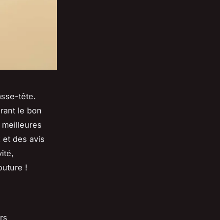
asse-tête.
rant le bon
 meilleures
 et des avis
ité,
outure !
rs