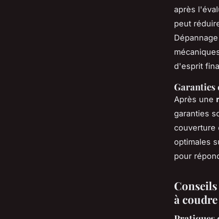
après l'éval
peut réduir
Dépannage o
mécaniques 
d'esprit fin
Garanties 
Après une
garanties s
couverture 
optimales s
pour répond
Conseils
à coudre
Pratiques 