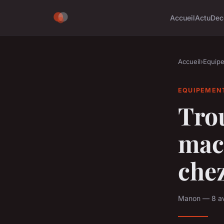
Accueil
Actu
Dec
Accueil
›
Equip
EQUIPEMEN
Trou
mac
chez
Manon — 8 avr