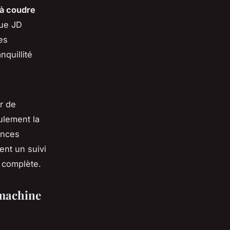
 à coudre
que JD
es
nquillité
er de
ulement la
ances
ent un suivi
 complète.
 machine