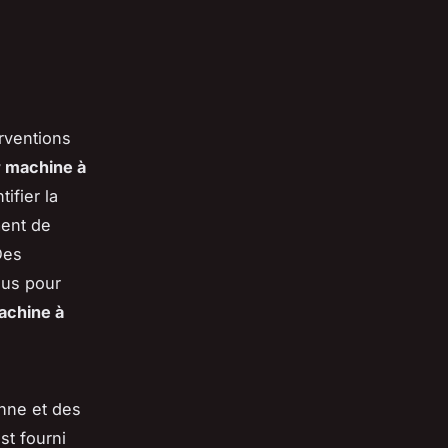
rventions
r machine à
ifier la
ment de
Des
lus pour
achine à
anne et des
st fourni