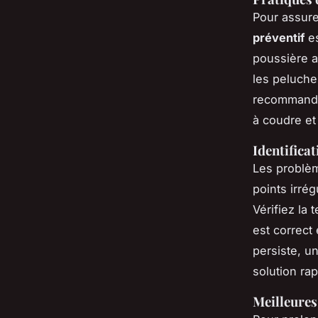
Pour assure
préventif
es
poussière a
les peluche
recommandat
à coudre et
Identifica
Les problèm
points irré
Vérifiez la 
est correct 
persiste, u
solution rap
Meilleures