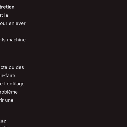
tretien
t la
pour enlever
nts machine
ecte ou des
r-faire.
e l'enfilage
 problème
rir une
ine