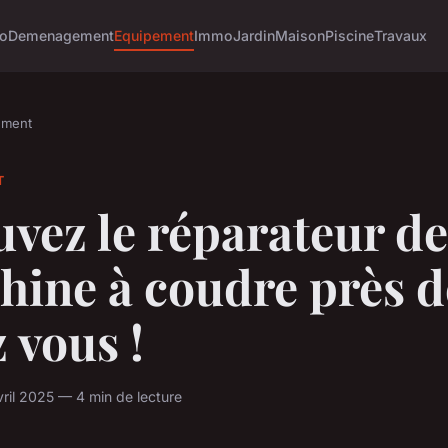
o
Demenagement
Equipement
Immo
Jardin
Maison
Piscine
Travaux
ement
T
vez le réparateur de
hine à coudre près d
 vous !
il 2025 — 4 min de lecture