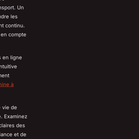
nsport. Un
udre les
t continu.
re en compte
 en ligne
ntuitive
ment
hine à
e vie de
té. Examinez
claires des
iance et de