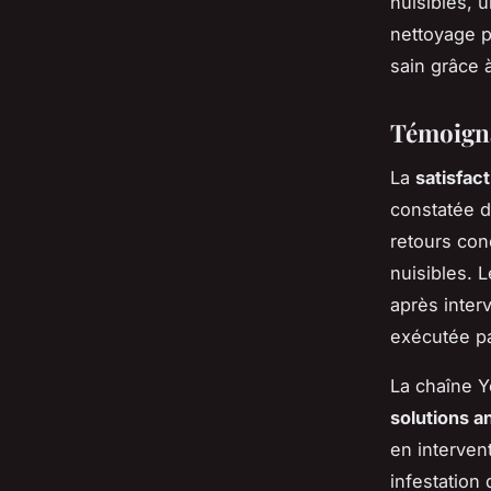
nuisibles, u
nettoyage p
sain grâce à
Témoignag
La
satisfact
constatée d
retours con
nuisibles. 
après interv
exécutée p
La chaîne Y
solutions a
en interven
infestation