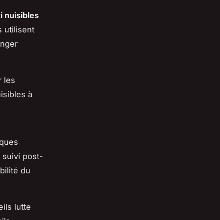
 nuisibles
 utilisent
anger
r les
isibles à
sques
 suivi post-
bilité du
ls lutte