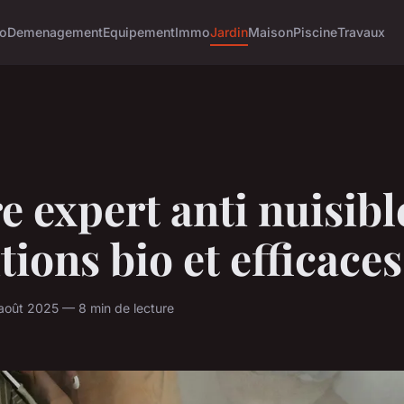
o
Demenagement
Equipement
Immo
Jardin
Maison
Piscine
Travaux
e expert anti nuisible
tions bio et efficaces
oût 2025 — 8 min de lecture