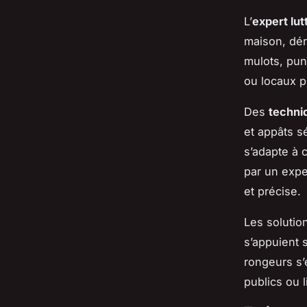
L’
expert lut
maison, déra
mulots, pun
ou locaux p
Des
techni
et appâts s
s’adapte à 
par un exper
et précise.
Les solution
s’appuient 
rongeurs s’
publics ou 