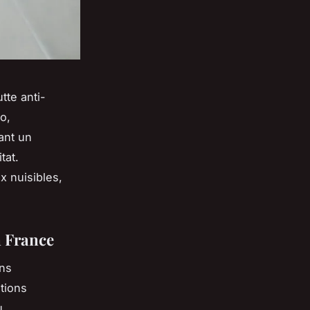
tte anti-
o,
ant un
tat.
x nuisibles,
n France
ans
ations
u