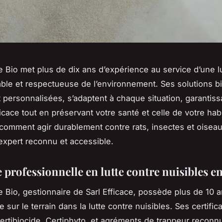
le Bio met plus de dix ans d’expérience au service d’une lu
iable et respectueuse de l’environnement. Ses solutions bi
et personnalisées, s’adaptent à chaque situation, garantiss
icace tout en préservant votre santé et celle de votre habi
omment agir durablement contre rats, insectes et oiseau
expert reconnu et accessible.
 professionnelle en lutte contre nuisibles e
le Bio, gestionnaire de Sarl Efficace, possède plus de 10 
 sur le terrain dans la lutte contre nuisibles. Ses certific
 Certibiocide, Certiphyto, et agréments de trappeur reconn