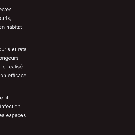
ectes
ouris,
en habitat
ris et rats
rongeurs
le réalisé
son efficace
 lit
infection
les espaces