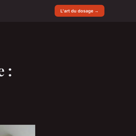
L'art du dosage →
 :