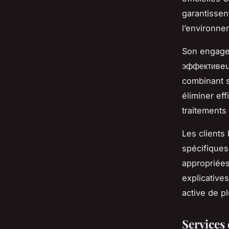
garantissen
l’environn
Son engagem
эффективeur
combinant s
éliminer eff
traitements
Les clients
spécifiques
appropriées
explicative
active de p
Services 