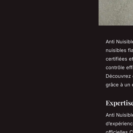
Anti Nuisib
nuisibles f
certifiées 
contrôle eff
Découvrez c
grâce à un 
Expertise
Anti Nuisib
d’expérience
officielles