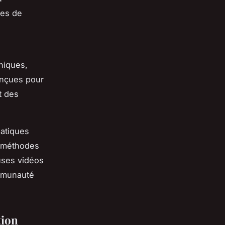
ses de
niques,
onçues pour
t des
matiques
t méthodes
uses vidéos
ommunauté
tion