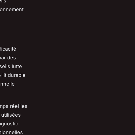
ils
ironnement
ficacité
par des
eils lutte
 lit durable
onnelle
mps réel les
utilisées
agnostic
sionnelles