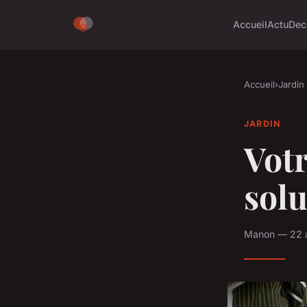
Accueil
Actu
Dec
Accueil
›
Jardin
JARDIN
Votr
solu
Manon — 22 a